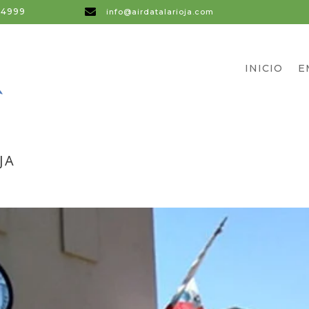
64999

info@airdatalarioja.com
INICIO
E
JA