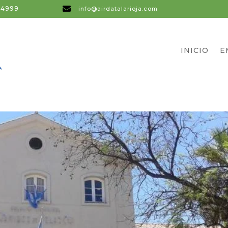
64999

info@airdatalarioja.com
INICIO
E