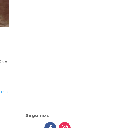
K de
tes »
Seguinos