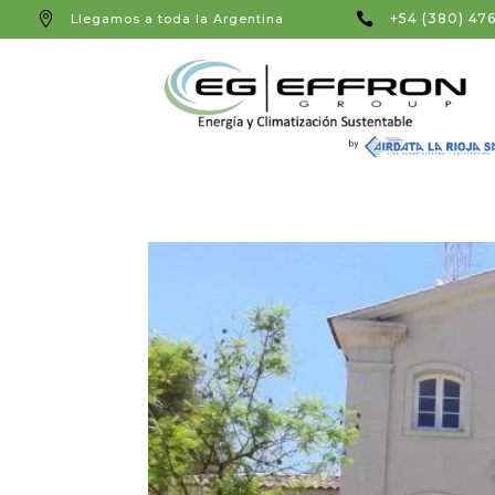


+54 (380) 47
Llegamos a toda la Argentina